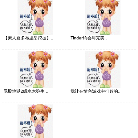
【素人夏多布里昂挖掘】..
Tinder约会与完美..
屁股地狱2级水木弥生 ..
我让在情色游戏中打败的..